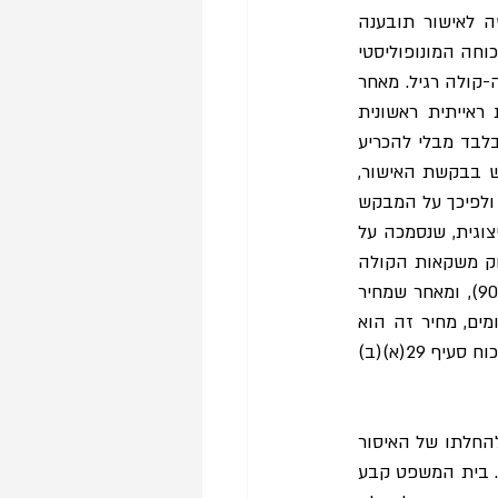
החלטתו של כב' השופט עופר גרוסקופף, בשבתו בבית המשפט המחוי מרכז, לקבל בקשה לאישור תובענה 
ייצוגית שהוגשה כנגד החברה המרכזית לייצור משקאות קלים, בטענה כי היא ניצלה לרעה את כוחה המונופוליסטי 
בשוק משקאות הקולה וגבתה מחיר מופרז ובלתי הוגן עבור בקבוק 1.5 ליטר של משקה קוקה-קולה רגיל. מאחר 
שהמשיבה התנגדה לבקשת גילוי שהגיש המבקש, על יסוד טענתה כי לא הונחה תשתית ראייתית ראשונית 
לבקשת האישור, השופט גרוסקופף בחר לבחון את עילת התביעה על יסוד הנתונים הגלויים בלבד מבלי להכריע 
בבקשת הגילוי. אולם, הוא הוסיף וקבע כי יש לקשור בין מידת ההוכחה הנדרשת מן המבקש בבקשת האישור, 
לבין היקף גילוי המידע והנתונים שהמשיבה בוחרת לבצע במסגרת תשובתה למבקש האישור, ולפיכך על המבקש 
לעמוד במידת הוכחה נמוכה כדי לצלוח את שלב האישור. בהחלטתו לאשר את התובענה הייצוגית, שנסמכה על 
רף הוכחה מקל כאמור, מצא השופט גרוסקופף כי מאחר שהמשיבה היא בעלת מונופולין בשוק משקאות הקולה 
בישראל ובתוך כך גם בשוק הספציפי של המוצר נשוא התביעה (עם נתח שוק של קרוב ל90%), ומאחר שמחיר 
בקבוק קוקה קולה שמכרה המשיבה היה גבוה בשיעור ממוצע של כ47% ביחס למוצרים דומים, מחיר זה הוא 
מחיר בלתי הוגן ולפיכך עומדת לחברי הקבוצה המיוצגת אשר רכשו את המוצר עילת תביעה מכוח סעיף 29(א)(ב)
בפסק דינו נדרש בית המשפט העליון לשתי שאלות מרכזיות: השאלה האחת - מהם התנאים להחלתו של האיסור 
על בעל מונופולין לקבוע מחיר מופרז למוצר או לשירות, לפי סעיף 29(א)(ב)(1) לחוק התחרות. בית המשפט קבע 