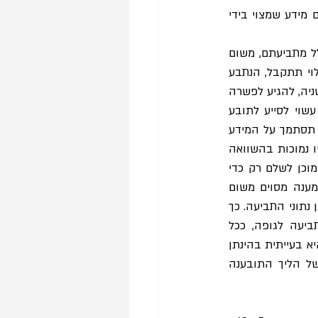
כיצד, אם כן, יתנהלו מעתה הליכי אישור בתובענות ייצוגיות, בעיקר בתיקים מורכבים הדורשים מידע שמצוי בידי 
הליך הגילוי יהיה צומת דרכים מרכזית. כאשר בקשת הגילוי תידחה, תובעים יסתלקו בדרך כלל מתביעתם, משום 
שללא מידע נוסף כנראה לא יעמדו ברף ההוכחה הנדרש בבקשת האישור. כאשר בקשת הגילוי תתקבל, הנתבע 
יצטרך לבחור באחת משתי אפשרויות: האחת, לגלות את המידע, על העלויות הכרוכות בכך. השניה, להגיע לפשרה 
עם התובע, במשא ומתן ישיר או בגישור, ביחס לתובענה כולה, על בסיס ההנחה שהמידע עשוי לסייע לתובע 
לצלוח את בקשת האישור ושעלויות הגילוי שלו לנתבע הן גבוהות. במשא ומתן ישיר הפשרה תסתמך על המידע 
החסר שבידי התובע. בהינתן ידיעתו של הנתבע מה יש במידע זה, החשש הוא לפשרות שיהיו נמוכות בהשוואה 
לערך התביעה, כאשר היא טובה, ומנגד לפשרות שיהיו גבוהות מדי בתביעות שבהן הנתבע מוכן לשלם רק כדי 
לחסוך מעצמו את עלויות הגילוי, כאשר התביעה אינה טובה. הליך הגישור עשוי לתת לכך מענה מסוים משום 
שהוא מאפשר גילוי 'חלקי' של המידע בסיוע המגשר, כדי להוביל לפשרה שתהיה ראויה בהינתן נתוני התביעה. כך 
או כך, אנו צפויים להליך אישור שיהיה משמעותי יותר, וידמה במידה רבה את ניהול התביעה לגופה, ככל 
שהדברים נוגעים לעילת התביעה (בהבחנה משאלת הנזק שאינה נדונה בשלב זה). מגמה זו היא בעייתית בהינתן 
תפקידו של הליך האישור לייצר סינון יעיל ובעלויות נמוכות, והיא חותרת תחת ההפרדה של הליך התובענה 