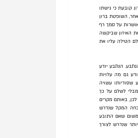
נדמה כאילו פסק דינה של השופטת ברון נסמך על טענות סותרות. מן הצד האחד, השופטת ברון קובעת כי גישתו 
 משום שתאפשר לנתבעים לא לתת להם גילוי. מן הצד האחר, השופטת ברון 
קובעת כי גישתו של השופט גרוסקופף מביאה לכך ששלב האישור מאבד מתוקפו ותביעות מאושרות על סמך רף 
. את הסתירה ניתן ליישב רק אם מבינים את האיזון שביקשה 
גישתו של השופט גרוסקופף להשיג – כאשר נתנה את הבחירה האם לגלות או לא לנתבע, אולם הטילה עליו את 
הליך הגילוי מיועד לתת מענה למידע שחסר לתובע כדי להוכיח את תביעתו, אולם מצוי בידי הנתבע. הנתבע יודע 
האם מידע זה יגדיל באופן משמעותי את סיכויי התביעה ואישורה כייצוגית או לא. הנתבע יודע גם מה עלויות 
הגילוי עבורו – העלויות הכלכליות הישירות, והעלויות העקיפות הקשורות בחשיפת המידע שסודיותו עשויה 
להיות חשובה לנתבע. תחת גישתו של השופט גרוסקופף, הנתבע אינו יכול להימנע מגילוי מבלי לשלם על כך 
'מחיר' המגולם בהפחת רף ההוכחה שאותו צריך התובע לעבור כדי שבקשת האישור תתקבל. לכן, באותם מקרים 
שבהם הנתבע סבור שבקשת הגילוי לא תתקבל משום שהתובע אינו יכול לעמוד ברף ההוכחה המקל שנדרש 
לשם כך, גישת גרוסקופף פוגעת בו. יחד עם זאת, הפגיעה הזו אינה משמעותית בדרך כלל, משום שאם התובע 
אינו יכול לעמוד ברף ההוכחה המקל הנדרש לצורך גילוי, בוודאי לא יעמוד גם ברף הגבוה יותר שנדרש לצורך 