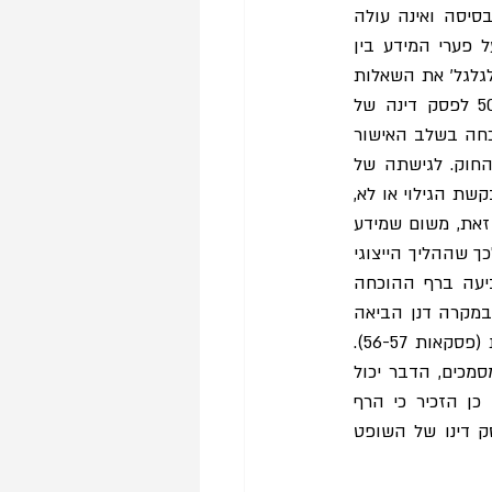
בית המשפט העליון דחה את הגישה הזו וסבר שהיא אינה מממשת את ההיגיון העומד בבסיסה ואינה עולה 
בקנה אחד עם הוראות החוק. השופטת ברון קבעה כי הכלי הדיוני המרכזי שנועד לגשר על פערי המידע בין 
המבקש למשיבה בבקשה לאישור תובענה ייצוגית הוא הליך הגילוי והעיון במסמכים וכי אין 'לגלגל' את השאלות 
הטעונות הכרעה משלב האישור אל שלב הדיון בתובענה הייצוגית לגופה (פסקאות 50-51 לפסק דינה של 
השופטת ברון). השופטת ברון קבעה גם כי הקשירה בין היקף גילוי המסמכים לבין רף ההוכחה בשלב האישור 
אינה עולה בקנה אחד עם ההסדרים הקבועים בחוק תובענות ייצוגיות או עם תכליתו של החוק. לגישתה של 
השופטת ברון, מתן האפשרות למשיבה 'להכריע' האם היא מגלה את המידע שנדרש ממנה בבקשת הגילוי או לא, 
תוך נשיאה במחיר הדיוני של הפחתת רף ההוכחה, עלולה לפגוע בחברי הקבוצה המיוצגת. זאת, משום שמידע 
רלוונטי לא יגולה (פסקה 55). אולם, השופטת ברון קבעה גם שהפחתת רף ההוכחה מביאה לכך שההליך הייצוגי 
הופך מהליך דו-שלבי להליך חד-שלבי, וזאת משום שבית המשפט אינו נדרש לסיכויי התביעה ברף ההוכחה 
הגבוה הנדרש על פי החוק. לגישתה, הפחתת רף ההוכחה רוקנה את שלב האישור מתוכן ובמקרה דנן הביאה 
לאישור התובענה הייצוגית בעילת מחיר מופרז על יסוד תשתית ראייתית דלה ובלתי מספקת (פסקאות 56-57). 
השופט הנדל הסכים לעמדה זו והוסיף שאם הצדדים מגיעים להסכם ביניהם בענין גילוי המסמכים, הדבר יכול 
להיות חיובי, אולם בהעדר הסכמה על בית המשפט להכריע בבקשה לגילוי מסמכים. כמו כן הזכיר כי הרף 
הראייתי לגילוי מסמכים נמוך מהרף הנדרש לצורך אישור התובענה הייצוגית (פסקה 8 לפסק דינו של השופט 