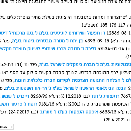
 "בחינת עילת התביעה וסיכוייה בשלב אישור התובענה הייצוגית" 
עיונ
מנט "פרוצדורה ומהות בתובענה הייצוגית בעילת מחיר מופרז: כלים ש
185-178 (תשפ"ב).
דן תפעול ושירותים לוגיסטים בע״מ נ׳ בנק מרכנתיל דיס
בן יתח נ׳ מנורה מבטחים ביטוח בע״מ
זליכה נ׳ תנובה מרכז שיתופי לשיווק תוצרת חקלא
כנולוגיות בע״מ נ׳ חברת כימקלים לישראל בע״מ
, פס׳ 15
(נבו 3.5.2021).
יון לרף ההוכחה הנדרש לצורך קבלת בקשת סילוק על הסף ראו רע״א 4/16
ע״מ נ׳ הצלחה התנועה הצרכנית לקידום חברה כלכלנית הוגנת
,
הבנק הבינלאומי הראשון לישראל בע״מ נ׳ אר-און השקעות בע״מ
רוזנצוויג נ׳ חזן
(נבו 3.12.2018); רע״א 8268/96 
רייכרט נ׳ שמש
רוקח נ׳ פרטנר תקש
איפקס הנפקות בע״מ נ׳ מונרוב
 (נבו 24.7.2019); רע״א 3549/20 
25.4.20). 
רף הוכחה