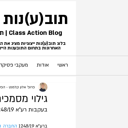
תוב(ע)נות
Class Action Blog | תביעות ייצוגיות
בלוג תוב(ע)נות ייצוגיות מציג את 
האחרונות בתחום התובענות הייצו
ראשי
אודות
מעקבי פסיקה
פרופ' אלון קלמנט - הפ
גילוי מסמכי
בעקבות רע"א 1248/19 החברה המרכזית לייצור משקאות קלים נ' גפניאל
ברע"א 1248/19 
החברה המ