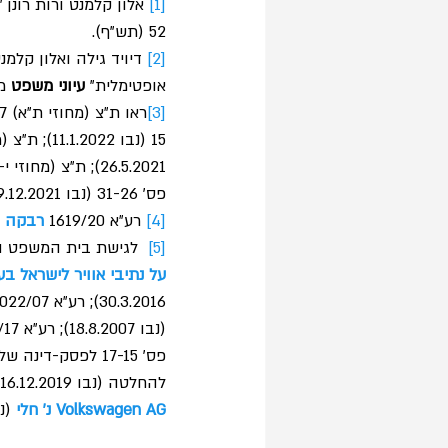
[1]
 אלון קלמנט ורות רונן
52 (תש"ף).
[2]
 דיויד גילה ואלון קל
אופטימלית" 
עיוני משפט
 מה 117, 
[3]
ראו ת״צ (מחוזי ת״א) 12886-08-17 
15 (נבו 11.1.2022); ת״צ (מחוזי ת״א) 4398-09-15 
26.5.2021); ת״צ (מחוזי י-ם) 57534-02-14 
פס׳ 31-26 (נבו 19.12.2021).
[4]
 רע״א 1619/20 
רבקה ט
[5]
  לגישת בית המשפט העל
על נתיבי אוויר לישראל ב
30.3.2016); רע״א 2022/07 
(נבו 18.8.2007); רע״א 7667/17 
פס׳ 17-15 לפסק-דינה של השופטת שטרסברג-כהן (2001); רע״א 9181/18 
להחלטה (נבו 16.12.2019); רע״א 6683/18 
Volkswagen AG נ׳ חלי
 (נבו 21