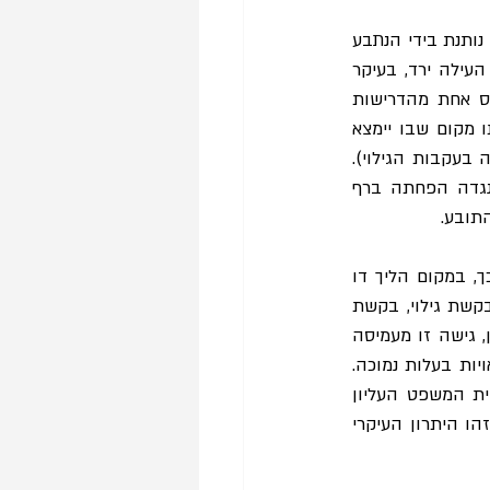
לעומת זאת, במקרים שבהם התובע יעמוד ברף ההוכחה הנדרש לצורך גילוי, גישת גרוסקופף נותנת בידי הנתבע 
דרך להימנע מהגילוי, על עלויותיו. הנתבע עשוי לבחור בדרך זו, למרות שרף ההוכחה לענין העילה ירד, בעיקר 
כאשר עלויות הגילוי מאד גבוהות, וכאשר יש סיכוי סביר שבקשת האישור תידחה על בסיס אחת מהדרישות 
האחרות לאישור שקבועות בחוק. הנתבע יכול תמיד לבחור בגילוי, באופן שמציב אותו באותו מקום שבו יימצא 
תחת גישת בית המשפט העליון (ויתכן שאף במקום טוב יותר, אם רף ההוכחה לאישור, יוגבה בעקבות הגילוי). 
באשר לתובע, אמנם גישת גרוסקופף מונעת ממנו את הזכות לגילוי, אולם היא נותנת לו כנגדה הפחתה ברף 
תובע.
גישת בית המשפט העליון מביאה לכך שבקשת הגילוי הופכת לשלב נוסף בהליך האישור. כך, במקום הליך דו 
שלבי – אישור התובענה הייצוגית ודיון בתביעה לגופה – אנו מקבלים הליך תלת שלבי – בקשת גילוי, בקשת 
). לכן, גישה זו מעמיסה 
עלויות נוספות על הליך האישור, בניגוד למטרתו המקורית – לסנן בין תביעות ראויות ולא ראויות בעלות נמוכה. 
עם זאת, באותם מקרים שבהם התובע אינו מרים אפילו נטל התחלתי לצורך גילוי, גישת בית המשפט העליון 
עשויה להביא לכך שיסתלק מהתביעה מייד לאחר שבקשת הגילוי שלו תידחה. כאמור לעיל, זהו היתרון העיקרי 