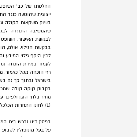
(1) לחוק התחרות הכלכלית, התשמ״ח-1988 (להלן: חוק התחרות). 