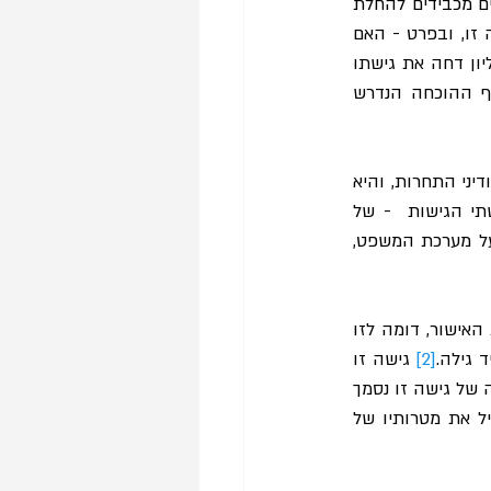
מהם תנאים אלה, תוך שהוא דוחה את עמדתו של היועץ המשפטי לממשלה אשר הציבה תנאים מכבידים להחלת 
האיסור. השאלה השניה – מהו נטל ההוכחה המונח לפתחו של מבקש בבקשת אישור בעילה זו, ובפרט - האם 
נטל הוכחה זה יהיה מופחת כאשר לא ניתן גילוי מצד המשיבה. בשאלה זו, בית המשפט העליון דחה את גישתו 
של השופט גרוסקופף, וקבע כי אין לאפשר לנתבע להימנע מגילוי ולהפחית במקביל את רף ההוכחה הנדרש 
רשימה זו דנה בשאלה השניה בלבד, אשר השלכותיה חורגות ממסגרת עילת המחיר המופרז ודיני התחרות, והיא 
משפיעה על ניהול הליך אישור התובענה הייצוגית בכל עילה שהיא. הרשימה משווה בין שתי הגישות  - של 
השופט גרוסקופף ושל בית המשפט העליון – בוחנת את השלכותיהן על נתבעים, תובעים ועל מערכת המשפט, 
גישתו של השופט גרוסקופף, אשר קושרת בין היקף הגילוי לבין רף ההוכחה הנדרש בבקשת האישור, דומה לזו 
 גילה.
[2]
 גישה זו 
 הגיונה של גישה זו נסמך 
על כך שהיא נותנת מענה מאוזן לאינטרסים של התובע ושל הנתבע, והיא מממשת באופן יעיל את מטרותיו של 