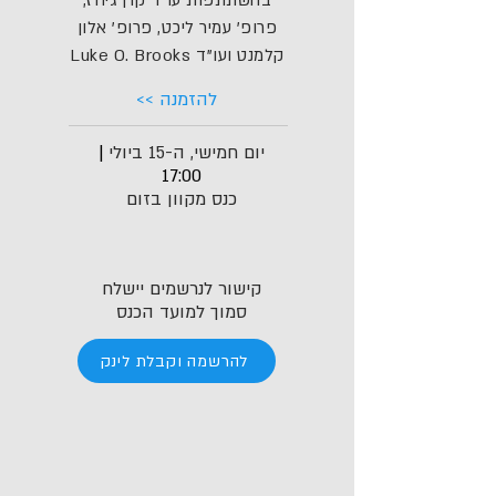
בהשתתפות עו"ד קרן גיחז,
פרופ' עמיר ליכט, פרופ' אלון
קלמנט ועו"ד Luke O. Brooks
להזמנה >>
יום חמישי, ה-15 ביולי
|
17:00
כנס מקוון בזום
קישור לנרשמים יישלח
סמוך למועד הכנס
להרשמה וקבלת לינק