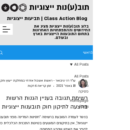
תוב(ע)נות
ייצוגיות
Class Action Blog | תביעות ייצוגיות
בלוג תוב(ע)נות ייצוגיות מציג את
החידושים וההתפתחויות האחרונות
בתחום התובענות הייצוגיות בארץ
ובעולם.
3ראשי
All Posts
All Posts
מעקב
18 באפר׳ 2021
זמן קריאה 6 דקות
פסיקה
רשימת תגובה בעניין הגנות הרשות
Homepage
בהצעה לתיקון חוק תובענות ייצוגיות
Posts
בניגוד לעמדה המובעת ברשימה "חסינות המדינה מפני תובענו
ייצוגיות", אין בתיקונים המוצעים בטיוטת התכנית הכלכלית כד
להפר את האיזון שקבע המחוקק