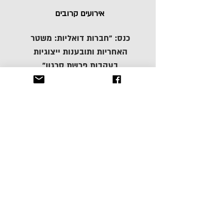
אירועים קרובים
כנס: "חברות דואליות: משטר
האחריות ותובענות ייצוגיות
בעקבות פרשת סרגון"
מרכז פישר לממשל תאגידי
ולרגולציה של שוק ההון
מתכבד להזמינכם לכנס בנושא
"חברות דואליות: משטר
האחריות ותובענות ייצוגיות
בעקבות פרשת סרגון",
בהשתתפות עו"ד קרן גיחז,
פרופ' עמיר ליכט, פרופ' אלון
קלמנט ועו"ד Luke O. Brooks
להזמנה >>