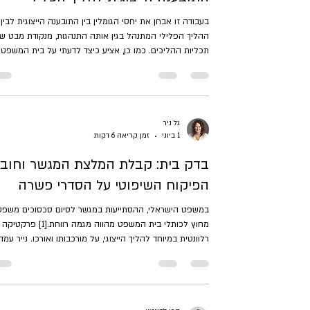
בעבודה זו אבחן את יחסי הגומלין בין התובענה הייצוגית לבין
ההליך הפלילי המתנהל בגין אותה התנהגות, מנקודת מבט ש
תכליות ההליכים. כמו כן, אציע כיצד לדעתי על בית המשפט
לכייל את הסנקציות בין ההליכים כך שסכומן הכולל ישקף
הרתעה ראויה, תוך שמירה על איזון בין התכליות המהותיות
והדיוניות. כמו כן, יובהר מראש כי הכיול המוצע בעבודה זו נוג
לרכיב ההרתעתי-עונשי של ההליכים בלבד, וכי לעיתוי ההכר
בכל אחד מההליכים עשויה להיות משמעות מהותית לשאלת
גל ניר
1 ביוני
זמן קריאה 6 דקות
הכיול, כפי שיפורט להלן. ראשית, אציג את תכליות שני
בדק בית: קבלת המלצת המגשר וחוב
הפיקוח השיפוטי על הסדרי פשרה
במשפט הישראלי, ההסתייעות במגשר לסיום סכסוכים משפט
מחוץ לכותלי בית המשפט מהווה מגמה רווחת.[1] פרקט
רלוונטית במיוחד להליך הייצוגי, על מורכבותו ואורכו. נייר עמד
זה בוחן את המשמעויות הנורמטיביות של הסתמכות בתי המ
על המלצת המגשר בגדר אישור פשרות בתובענות ייצוגיות. אט
שמגמה זו, שלמעשה מעבירה את פונקציית הפיקוח הציבורית
לידי גורמים פרטיים, מייצרת התנגשות אפשרית עם תכליות