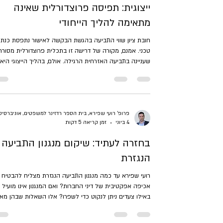
ייצוגית: תפיסה פרוצדורלית שאינה
מתאימה להליך הייחודי
חובת ציון שווי התביעה בהגשת הבקשה לאישור נתפסת כנתון
טכני. אמנם, מקורה של דרישה זו בתכלית פרוצדורלית מסורת
שעניינה בתביעה האזרחית הרגילה. אולם, בהליך הייצוגי היא
מעוררת מתח מובנה, שכן בשונה מתביעה רגילה, השווי האמית
מתברר רק בדיעבד. בימים אלו, תיקון 16 לחוק תובענות ייצו
המונח בפני הכנסת מציע לצמצם דרישה זו.[1] בנייר עמדה 
אבחן את התיקון המוצע והשלכותיו,[2] את המנגנונים הקיימ
בחוק תובענות ייצוגיות (להלן: החוק),[3] את השיטה הנוהגת
4 ביוני
זמן קריאה 5 דקות
בבתי המשפט ואציע חשיבה מחודשת. אטען
בחזרה לעתיד: שיקום מנגנון התביעה
הנגזרת
רועי שפירא עד כמה מנגנון התביעה הנגזרת מצליח להבטיח
אכיפה אפקטיבית של דיני החברות? ואם המנגנון אינו מועיל די
באילו צעדים ניתן לנקוט כדי לשפרו? אלו השאלות שבהן מא
החדש (צפוי להתפרסם בכרך מיוחד של "משפט, חברה ותרבו
לרגל עשרים וחמש שנה לחוק החברות) עוסק. לפחות עד