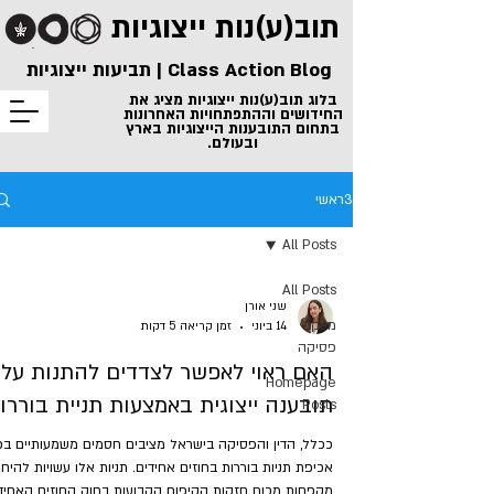
תוב(ע)נות
ייצוגיות
Class Action Blog | תביעות ייצוגיות
בלוג תוב(ע)נות ייצוגיות מציג את
החידושים וההתפתחויות האחרונות
בתחום התובענות הייצוגיות בארץ
ובעולם.
3ראשי
All Posts
All Posts
שני אורן
מעקב
14 ביוני
זמן קריאה 5 דקות
פסיקה
האם ראוי לאפשר לצדדים להתנות על
Homepage
תובענה ייצוגית באמצעות תניית בוררו
Posts
ככלל, הדין והפסיקה בישראל מציבים חסמים משמעותיים בפ
אכיפת תניות בוררות בחוזים אחידים. תניות אלו עשויות להיח
מקפחות מכוח חזקות הקיפוח הקבועות בחוק החוזים האחידי