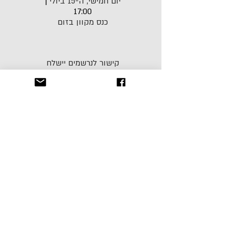
יום חמישי, ה-15 ביולי
|
17:00
כנס מקוון בזום
קישור לנרשמים יישלח
סמוך למועד הכנס
להרשמה וקבלת לינק