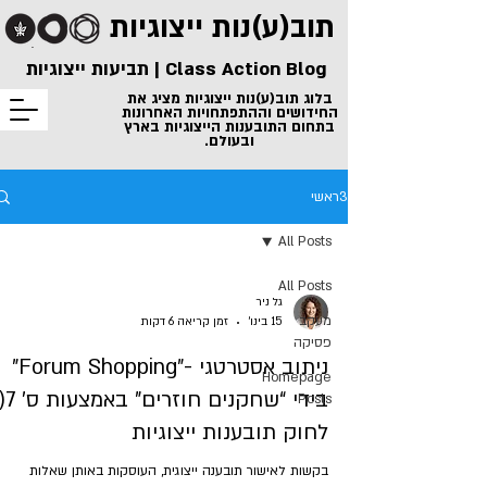
תוב(ע)נות
ייצוגיות
Class Action Blog | תביעות ייצוגיות
בלוג תוב(ע)נות ייצוגיות מציג את
החידושים וההתפתחויות האחרונות
בתחום התובענות הייצוגיות בארץ
ובעולם.
3ראשי
All Posts
All Posts
גל ניר
מעקב
15 בינו׳
זמן קריאה 6 דקות
פסיקה
ניתוב אסטרטגי -"Forum Shopping"
Homepage
בידי “שח
Posts
לחוק תובענות ייצוגיות
בקשות לאישור תובענה ייצוגית, העוסקות באותן שאלות