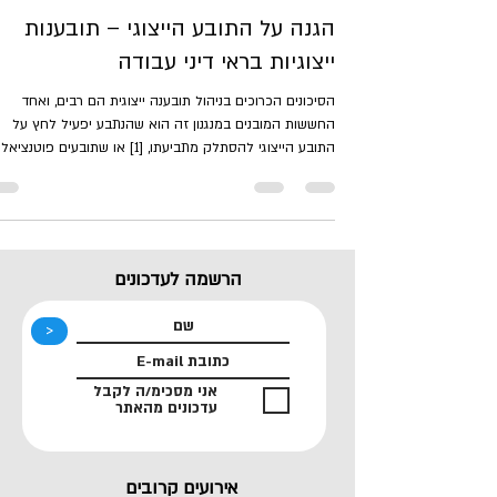
הגנה על התובע הייצוגי – תובענות
ייצוגיות בראי דיני עבודה
הסיכונים הכרוכים בניהול תובענה ייצוגית הם רבים, ואחד
החששות המובנים במנגנון זה הוא שהנתבע יפעיל לחץ על
התובע הייצוגי להסתלק מתביעתו, [1] או שתובעים פוטנצי
יירתעו מהגשת תביעות מלכתחילה. [2] הדין הייצוגי כיום אינו
מספק לתובע הגנות ממשיות מפני התנכלות מצד הנתבע, ובכ
נוצר תמריץ שלילי להגשת תביעות. נייר העמדה עוסק בצורך
בהגנה על התובע הייצוגי מפני התנכלות, ובוחן פתרונות ראויי
לכך באמצעות השוואה לעולם דיני העבודה. ת"צ (מינהליים
הרשמה לעדכונים
מרכז) 8805-01-20 מאמון גבאלי נ' עירית טייבה
<
אני מסכימ/ה לקבל
עדכונים מהאתר
אירועים קרובים