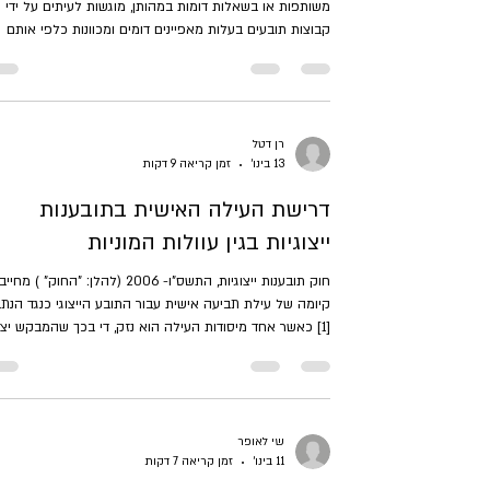
משותפות או בשאלות דומות במהותן, מוגשות לעיתים על ידי
קבוצות תובעים בעלות מאפיינים דומים ומכוונות כלפי אותם
משיבים או כלפי משיבים המצויים במעמד דומה. מקרים שכא
עלולים להכביד על יעילות ההליך הייצוגי וליצור חשש להכרע
סותרות. לפיכך, סעיף 7(א) לחוק תובענות ייצוגיות מעגן מנגנון
לניתוב בקשות כאמור לדיון והכרעה בפני מותב אחד. [1] נייר
עמדה זה יבחן את הסיכון לניצול אסטרטגי של מנגנון הניתוב
רן דטל
13 בינו׳
זמן קריאה 9 דקות
הקבוע בסעיף 7(א) לחוק בידי "שחקנים חוזרים"
דרישת העילה האישית בתובענות
ייצוגיות בגין עוולות המוניות
חוק תובענות ייצוגיות, התשס"ו- 2006 (להלן: "החוק" ) מחייב
קיומה של עילת תביעה אישית עבור התובע הייצוגי כנגד הנתב
[1] כאשר אחד מיסודות העילה הוא נזק, די בכך שהמבקש יצ
על פגיעה לכאורה שנגרמה לו, כבר בשלב הגשת בקשת האיש
[2] דרישה זו נועדה לשמש מנגנון סינון מוקדם, שמטרתו למנוע
הגשת תביעות סרק, לצמצם את בעיית הנציג, ולהבטיח כי הה
אינו מונע משיקולי רווח עצמי גרידא. [3] נייר עמדה זה בו
ההצדקה לדרישת העילה האישית בתובענות ייצוגיות שעניינן
שי לאופר
11 בינו׳
זמן קריאה 7 דקות
עוולות המוניות, ומציע עמדה