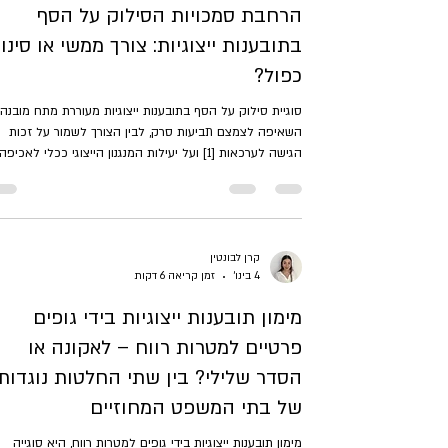
הרחבת סמכויות הסילוק על הסף
בתובענות ייצוגיות: צורך ממשי או סינון
כפול?
סוגיית סילוק על הסף בתובענות ייצוגיות מעוררת מתח מובנה 
השאיפה לצמצם תביעות סרק, לבין הצורך לשמור על זכות
הגישה לערכאות [1] ועל יעילות המנגנון הייצוגי ככלי לאכיפה
אזרחית והרתעה. [2] לאחרונה, דן בית המשפט העליון בסוגי
הסילוק על הסף בהליכים אזרחיים [3] ובמקביל, מונחת בפנ
הכנסת הצעת חוק תובענות ייצוגיות (תיקון מס׳ 16) (ל
16) המבקשת להרחיב את סמכות בית המשפט למחיקת בקש
על הסף. [4] המפגש בין פסיקה עדכנית בהליך האזרחי לבין
קרן לבונטין
4 בינו׳
זמן קריאה 6 דקות
הצעת החוק מעלה את השאלה: האם ההליך הי
מימון תובענות ייצוגיות בידי גופים
פרטיים למטרות רווח – לאקונה או
הסדר שלילי? בין שתי החלטות נוגדות
של בתי המשפט המחוזיים
מימון תובענות ייצוגיות בידי גופים למטרות רווח, היא סוגייה