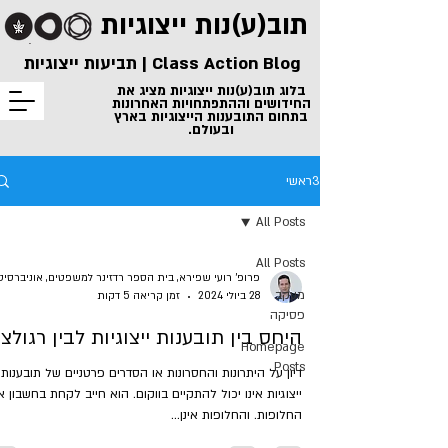
תוב(ע)נות
ייצוגיות
Class Action Blog | תביעות ייצוגיות
בלוג תוב(ע)נות ייצוגיות מציג את
החידושים וההתפתחויות האחרונות
בתחום התובענות הייצוגיות בארץ
ובעולם.
3ראשי
All Posts
All Posts
מעקב
28 ביולי 2024
זמן קריאה 5 דקות
פסיקה
היחס בין תובענות ייצוגיות לבין רגולצ
Homepage
Posts
דיון על היתרונות והחסרונות או הסדרים פרטניים של תובענות
ייצוגיות אינו יכול להתקיים בווקום. הוא חייב לקחת בחשבון 
החלופות. והחלופות אינן...