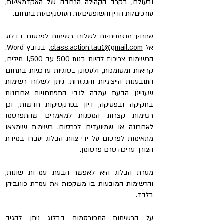
ובעולם, בקרב הקהילה הרחבה של האקדמאי/ות,
עורכים/ות הדין והשופטים/ות העוסקים/ות בתחום.
אתם/ן מוזמנים/ות לשלוח רשימות לפרסום בבלוג
אל
class.action.tau1@gmail.com,
בקובץ Word
.
הרשימות צריכות להיות בנות 500 עד 1,500 מילים,
קריאות ומסומכות, ולעסוק בסוגיות עדכניות בתחום
התובענות הייצוגיות והנגזרות. ניתן לשלוח רשימות
שעניינן הבעת עמדה לגבי התפתחויות אחרונות
בחקיקה ובפסיקה, דיון בפרקטיקות חדשות, וכן
רשימות קצרות המפנות למאמרים שהתפרסמו
לאחרונה או שמיועדים לפרסום. רשימות שימצאו
מתאימות לפרסום על ידי צוות הבלוג יעברו במידת
הצורך עריכה טרם פרסומן.
מטרת הבלוג היא לאפשר הבעת עמדות שונות,
והרשימות המובעות בו משקפות את עמדת כותביהן
בלבד.
על הרשימות המפורסמות בבלוג ניתן להגיב